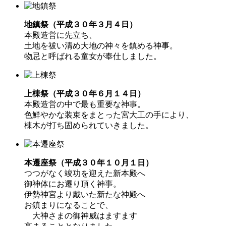
地鎮祭（平成３０年３月４日）
本殿造営に先立ち、
土地を祓い清め大地の神々を鎮める神事。
物忌と呼ばれる童女が奉仕しました。
上棟祭（平成３０年６月１４日）
本殿造営の中で最も重要な神事。
色鮮やかな装束をまとった宮大工の手により、
棟木が打ち固められていきました。
本遷座祭（平成３０年１０月１日）
つつがなく竣功を迎えた新本殿へ
御神体にお遷り頂く神事。
伊勢神宮より戴いた新たな神殿へ
お鎮まりになることで、
大神さまの御神威はますます