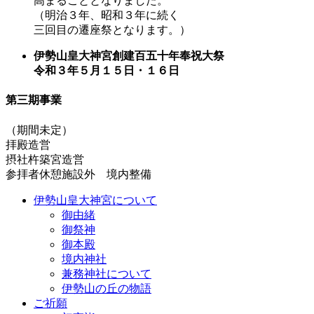
高まることとなりました。
（明治３年、昭和３年に続く
三回目の遷座祭となります。）
伊勢山皇大神宮創建百五十年奉祝大祭
令和３年５月１５日・１６日
第三期事業
（期間未定）
拝殿造営
摂社杵築宮造営
参拝者休憩施設外 境内整備
伊勢山皇大神宮について
御由緒
御祭神
御本殿
境内神社
兼務神社について
伊勢山の丘の物語
ご祈願