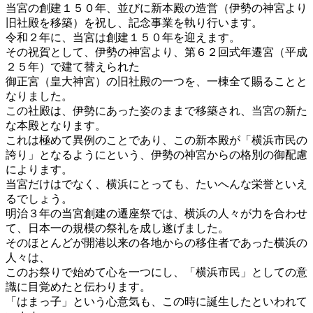
当宮の創建１５０年、並びに新本殿の造営（伊勢の神宮より
旧社殿を移築）を祝し、記念事業を執り行います。
令和２年に、当宮は創建１５０年を迎えます。
その祝賀として、伊勢の神宮より、第６２回式年遷宮（平成
２５年）で建て替えられた
御正宮（皇大神宮）の旧社殿の一つを、一棟全て賜ることと
なりました。
この社殿は、伊勢にあった姿のままで移築され、当宮の新た
な本殿となります。
これは極めて異例のことであり、この新本殿が「横浜市民の
誇り」となるようにという、伊勢の神宮からの格別の御配慮
によります。
当宮だけはでなく、横浜にとっても、たいへんな栄誉といえ
るでしょう。
明治３年の当宮創建の遷座祭では、横浜の人々が力を合わせ
て、日本一の規模の祭礼を成し遂げました。
そのほとんどが開港以来の各地からの移住者であった横浜の
人々は、
このお祭りで始めて心を一つにし、「横浜市民」としての意
識に目覚めたと伝わります。
「はまっ子」という心意気も、この時に誕生したといわれて