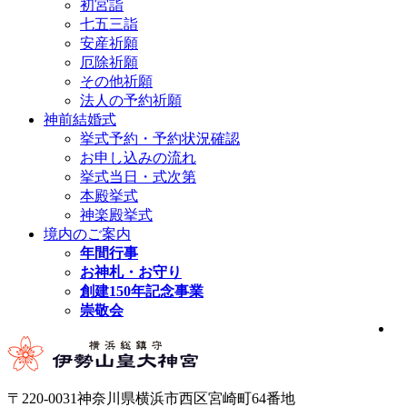
初宮詣
七五三詣
安産祈願
厄除祈願
その他祈願
法人の予約祈願
神前結婚式
挙式予約・予約状況確認
お申し込みの流れ
挙式当日・式次第
本殿挙式
神楽殿挙式
境内のご案内
年間行事
お神札・お守り
創建150年記念事業
崇敬会
〒220-0031神奈川県横浜市西区宮崎町64番地