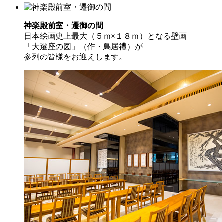
神楽殿前室・遷御の間
日本絵画史上最大（５ｍ×１８ｍ）となる壁画
「大遷座の図」（作・鳥居禮）が
参列の皆様をお迎えします。