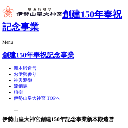
創建150年奉祝
記念事業
Menu
創建150年奉祝記念事業
新本殿造営
お伊勢参り
神輿渡御
流鏑馬
植樹
伊勢山皇大神宮 TOPへ
伊勢山皇大神宮創建150年記念事業
新本殿造営