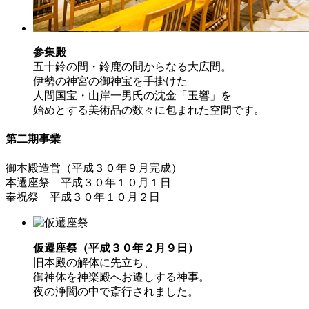
参集殿
五十鈴の間・鈴鹿の間からなる大広間。
伊勢の神宮の御神宝を手掛けた
人間国宝・山岸一男氏の沈金「玉響」を
始めとする美術品の数々に包まれた空間です。
第二期事業
御本殿造営（平成３０年９月完成）
本遷座祭 平成３０年１０月１日
奉祝祭 平成３０年１０月２日
仮遷座祭（平成３０年２月９日）
旧本殿の解体に先立ち、
御神体を神楽殿へお遷しする神事。
夜の浄闇の中で斎行されました。