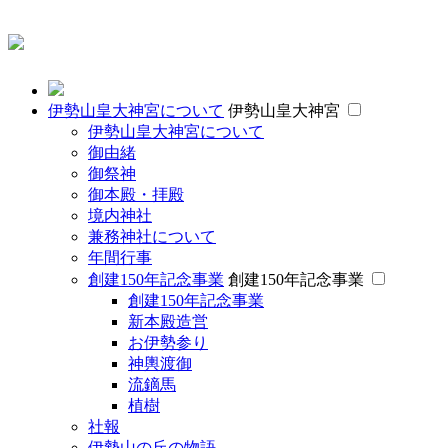
伊勢山皇大神宮について
伊勢山皇大神宮
伊勢山皇大神宮について
御由緒
御祭神
御本殿・拝殿
境内神社
兼務神社について
年間行事
創建150年記念事業
創建150年記念事業
創建150年記念事業
新本殿造営
お伊勢参り
神輿渡御
流鏑馬
植樹
社報
伊勢山の丘の物語